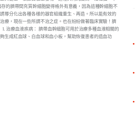
儲存的臍帶間充質幹細胞變得格外有意義，因為這種幹細胞不
以誘導分化出各種各樣的器官組織重生、再造。所以能有效的
應治療，現在一些所謂不治之症。也在紛紛做著臨床實驗！臍
 1. 治療血液疾病： 臍帶血幹細胞可用於治療多種血液相關的
能夠生成紅血球、白血球和血小板，幫助恢復患者的造血功