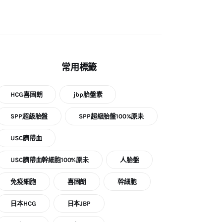
類
常用標籤
HCG喜固朗
jbp胎盤素
SPP超級胎盤
SPP超級胎盤100%原未
USC臍帶血
USC臍帶血幹細胞100%原未
人胎盤
免疫細胞
喜固朗
幹細胞
日本HCG
日本JBP