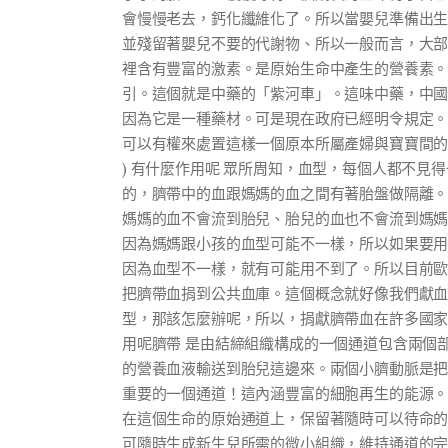
會慢慢老去，鈣化纖維化了。所以當嬰兒準備出
並殘留著嬰兒不要的代謝物、所以一般而言，大
裡含有豐富的激素。是原始生命中產生的營養素
引。這個就是中藥的「紫河車」。這味中藥，中
因為它是一種藥材。可是現在政府已經明令規定
可以有權來處置這樣一個原本所屬產婦與寶寶間的東西。
) 有什麼作用呢 眾所周知，血型，每個人都不
的，臍帶中的血跟媽媽的血之間有著胎盤做隔離
媽媽的血不會流到胎兒、胎兒的血也不會流到媽
因為媽媽跟小孩的血型可能不一樣，所以如果要
因為血型不一樣，就有可能用不到了。所以目前
把臍帶血捐到公共血庫。這個概念就好像我們獻
型，那該怎麼辦呢，所以，捐獻臍帶血在許多國家已
用呢臍帶 是由結締組織構成的一個通道包含兩個
的營養血液輸送到胎兒這邊來。兩個小臍動脈是把
重要的一個通道！這內涵豐富的細胞再生的能源
在這個生命的原始通道上，保留著隨時可以待命
可隨時生成新生兒所需的微小組織，維持通道的