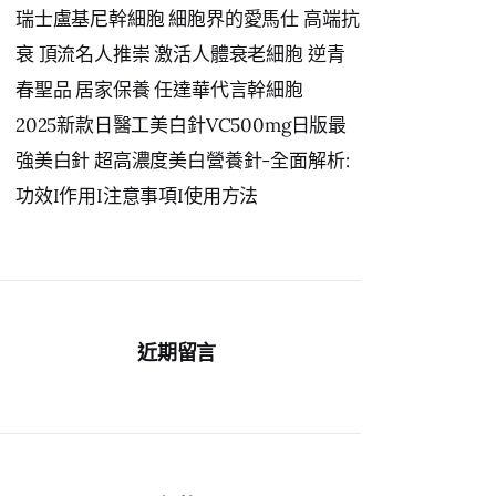
瑞士盧基尼幹細胞 細胞界的愛馬仕 高端抗
衰 頂流名人推崇 激活人體衰老細胞 逆青
春聖品 居家保養 任達華代言幹細胞
2025新款日醫工美白針VC500mg日版最
強美白針 超高濃度美白營養針-全面解析:
功效I作用I注意事項I使用方法
近期留言