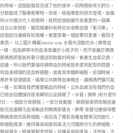
生的時候，這個胎盤就完成了他的使命。同時開始老化鈣化。
部分都變成了醫療廢棄物。但是，經過專家的研究發現，胎盤
。所以中國古代人很聰明，就把這個胎盤作為重要的一個藥
國自古以來就有。醫院婦產科有時也在收集這個「紫河車」，
。這個部分產婦有知情權。需要簽署一個放棄同意書。醫院才
 以上圖片轉載mama way 水管內流動的水 ( 臍帶血
見得一樣，因為臍帶中的血液是屬於小孩子的，而不是屬於媽媽
。那媽媽把氧氣和養分運送到胎盤的時候，會產生血氧交換。
媽這邊。所以我們要儲存臍帶血的時候就考慮到配型的問題。
用到血液裡頭的造血幹細胞。或者是骨髓幹細胞，這個時候，
歐美許多發達國家，倡導公共臍帶血庫概念，讓媽媽們儘可能
血一樣。如果說我們需要輸血的時候，公共血庫沒有我們的血
經由自體儲存逐漸轉到公益捐贈了。水管 ( 臍帶 )有什麼作
部分：一個部分是靜脈；一部分是動脈，臍靜脈是把母親這邊
胎兒這邊髒污血液輸送到媽媽那邊去。臍帶 是嬰兒連接母體
。簡稱是間充質幹細胞，胎兒為了應對各種身體情況的變化，
的幹細胞資源。維持著高純度與高活力可隨時分化的幹細胞，
完整與健全。根據實驗室發現。這種具有純度高、活性強、不