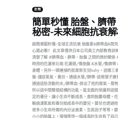
針劑
簡單秒懂 胎盤、臍帶
秘密-未來細胞抗衰解
超簡單圖秒懂-全球主流抗衰 胎盤素&臍帶血&間
心面必看!! 此文章僅供日本公司員工內部教育訓
清楚了解 #臍帶血、臍帶、胎盤 之間的微妙關係
時用的花灑來比喻 花灑頭/像胎盤 &水管/像臍帶
身體，另外一頭連接的就是新生兒baby。這樣三
盤-運送氧氣、養份，通過水管/臍帶-這根管子
通過這些流動的水/臍帶血-排出了他的廢氣、廢
所以這中間整個結構的功能，能全面的保護到這
足的養分，讓小生命不斷成長，直到脫離母體。花
輸過濾氧氣和養份給成長中的嬰兒。嬰兒也透過
很多小生命所需的內分泌激素、生長因子等等。
小小的胎盤上，慢慢等待一個成長的生命有了自