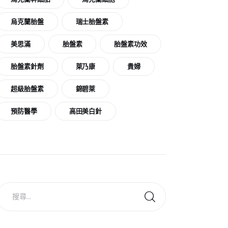
烏克蘭胎盤
瑞士胎盤素
美思滿
胎盤素
胎盤素功效
胎盤素針劑
萊乃康
貴婦
超級胎盤素
錦碧萊
預防醫學
高田美白針
搜
尋
關