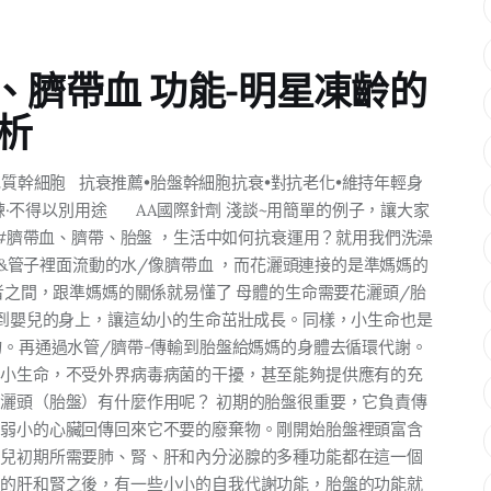
、臍帶血 功能-明星凍齡的
析
充質幹細胞 抗衰推薦•胎盤幹細胞抗衰•對抗老化•維持年輕身
練·不得以別用途 AA國際針劑 淺談~用簡單的例子，讓大家
 #臍帶血、臍帶、胎盤 ，生活中如何抗衰運用？就用我們洗澡
 &管子裡面流動的水/像臍帶血 ，而花灑頭連接的是準媽媽的
者之間，跟準媽媽的關係就易懂了 母體的生命需要花灑頭/胎
連到嬰兒的身上，讓這幼小的生命茁壯成長。同樣，小生命也是
物。再通過水管/臍帶-傳輸到胎盤給媽媽的身體去循環代謝。
個小生命，不受外界病毒病菌的干擾，甚至能夠提供應有的充
灑頭（胎盤）有什麼作用呢？ 初期的胎盤很重要，它負責傳
他弱小的心臟回傳回來它不要的廢棄物。剛開始胎盤裡頭富含
嬰兒初期所需要肺、腎、肝和內分泌腺的多種功能都在這一個
己的肝和腎之後，有一些小小的自我代謝功能，胎盤的功能就