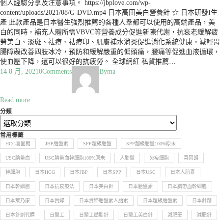
個人經驗分享及注意事項。 https://jbplove.com/wp-
content/uploads/2021/08/G-DVD.mp4 日本高田美白營養針 ☆ 日本研發I生
產 此款產品是日本醫生強烈推薦的各種人羣都可以使用的高端產品，美
白的同時，補充人體所需VBVC等營養成分促進新陳代謝，抗衰老緩解疲
勞美白、淡斑、祛痘、祛痘印、肌膚補水消炎促進消化系統健康，減輕胃
腸障礙改善四肢冰冷，預防和緩解嚴重的偏頭痛，腰痛等促進血液循環，
使血壓下降，還可以很好的抗疲勞。 全球網紅 私貨推薦…
14 8 月, 2021
0
Comments
By
ma
Read more
分類
常用標籤
HCG喜固朗
JBP胎盤素
SPP超級胎盤
SPP超級胎盤100%原未
USC臍帶血
USC臍帶血幹細胞100%原未
人胎盤
免疫細胞
喜固朗
幹細胞
日本HCG
日本JBP
日本SPP
日本USC
日本人胎素
日本幹細胞
日本抗衰療法
日本美白針
日本胎盤素
日本臍帶血幹細胞
日本萊乃康
日本貴婦
日本貴婦胎盤素人胎素
日本超級胎盤素
日本針劑
日本針劑代購
日醫工
日醫工燃脂針
日醫工美白針
減肥筆
減肥針