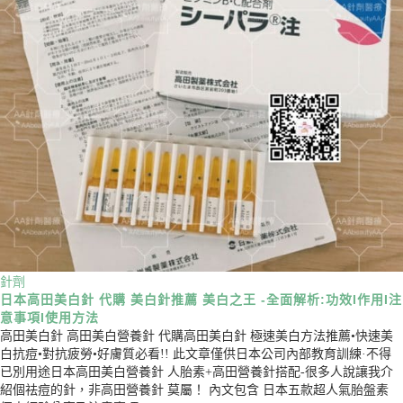
針劑
日本高田美白針 代購 美白針推薦 美白之王 -全面解析:功效I作用I注
意事項I使用方法
高田美白針 高田美白營養針 代購高田美白針 極速美白方法推薦•快速美
白抗痘•對抗疲勞•好膚質必看!! 此文章僅供日本公司內部教育訓練·不得
已別用途日本高田美白營養針 人胎素+高田營養針搭配-很多人說讓我介
紹個祛痘的針，非高田營養針 莫屬！ 內文包含 日本五款超人氣胎盤素