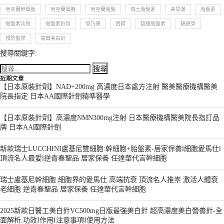
烏克蘭幹細胎
烏克蘭細胞
烏克蘭胎盤
瑞士胎盤素
美思滿
胎盤素
胎盤素功效
胎盤素針劑
萊乃康
貴婦
超級胎盤素
錦碧萊
預防醫學
高田美白針
搜尋關鍵字:
近期文章
【日本原裝針劑】NAD+200mg 高濃度日本處方注射 醫美醫療機構醫美
院長指定 日本AA國際針劑精準醫學
【日本原裝針劑】高濃度NMN300mg注射 日本醫療機構醫美院長指訂品
牌 日本AA國際針劑
新款瑞士LUCCHINI盧基尼雙細胞:幹細胞+胎盤素-居家保養l細胞愛馬仕l
頂流名人最愛l逆青春聖品 居家保養 任達華代言幹細胞
瑞士盧基尼幹細胞 細胞界的愛馬仕 高端抗衰 頂流名人推崇 激活人體衰
老細胞 逆青春聖品 居家保養 任達華代言幹細胞
2025新款日醫工美白針VC500mg日版最強美白針 超高濃度美白營養針-全
面解析:功效I作用I注意事項I使用方法