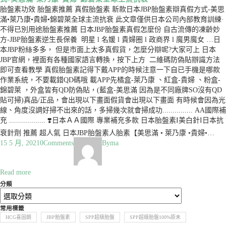
胎盤素功效 胎盤素推薦 真假胎盤素 新款日本JBP胎盤素辯真假方式-美思
滿•萊乃康•貴婦•錦碧萊全球主流抗衰 此文章僅供日本公司內部教育訓練·
不得已別用途胎盤素推薦 日本JBP胎盤素真假怎麼份 自古流傳的凍齡妙
方-JBP胎盤素逆生長保養 明星 l 名媛 l 貴婦圈 l 政商界 l 魔男魔女 …日
本JBP粉絲多多， 但是市面上太多真假貨，怎麼分辯呢?大家可上 日本
JBP官網，裡面有各種國家語言轉換，按下上方 二維碼防偽貼辦識方法
即可查看教學 真假胎盤素記得下戴APP的時候注意一下自已手機是哪款
作業系統，不要載錯QD碼哦 載APP先橘盒-萊乃康 、紅盒-貴婦 、粉盒-
錦碧萊 ，外盒皆有QD防偽貼，(藍盒-美思滿 因為是不同廠牌SO沒有QD
貼可掃)真品/正品，會出現以下畫面假貨會出現以下畫面 有時候會因為光
線、角度沒調好掃不出來的話，多掃幾次就會掃成功............... AA國際補
充 .................. ❣️日本ＡＡ國際 專業補充多款 日本胎盤素I美白針I日本抗
衰針劑 推薦 超人氣 日本JBP胎盤素人胎素【美思滿 • 萊乃康 •貴婦•…
15 5 月, 2021
0
Comments
By
ma
Read more
分類
常用標籤
HCG喜固朗
JBP胎盤素
SPP超級胎盤
SPP超級胎盤100%原未