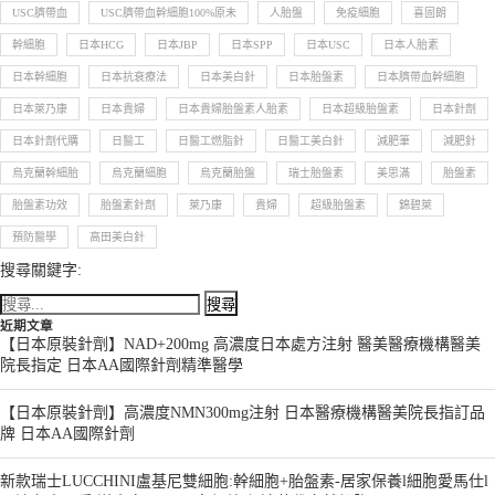
USC臍帶血
USC臍帶血幹細胞100%原未
人胎盤
免疫細胞
喜固朗
幹細胞
日本HCG
日本JBP
日本SPP
日本USC
日本人胎素
日本幹細胞
日本抗衰療法
日本美白針
日本胎盤素
日本臍帶血幹細胞
日本萊乃康
日本貴婦
日本貴婦胎盤素人胎素
日本超級胎盤素
日本針劑
日本針劑代購
日醫工
日醫工燃脂針
日醫工美白針
減肥筆
減肥針
烏克蘭幹細胎
烏克蘭細胞
烏克蘭胎盤
瑞士胎盤素
美思滿
胎盤素
胎盤素功效
胎盤素針劑
萊乃康
貴婦
超級胎盤素
錦碧萊
預防醫學
高田美白針
搜尋關鍵字:
近期文章
【日本原裝針劑】NAD+200mg 高濃度日本處方注射 醫美醫療機構醫美
院長指定 日本AA國際針劑精準醫學
【日本原裝針劑】高濃度NMN300mg注射 日本醫療機構醫美院長指訂品
牌 日本AA國際針劑
新款瑞士LUCCHINI盧基尼雙細胞:幹細胞+胎盤素-居家保養l細胞愛馬仕l