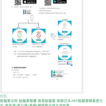
針劑
胎盤素功效 胎盤素推薦 真假胎盤素 新款日本JBP胎盤素辯真假方
式-美思滿•萊乃康•貴婦•錦碧萊全球主流抗衰