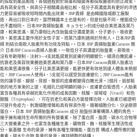
的採取到產品製成，各個過程對於病毒和細菌等都採取嚴密的防止政策，
具有高安全性。與高分子相關產品相比較，低分子高濃度具有更好的滲透
力更容易被吸收短時間內能出效果。JBP貴婦 是由韓國陰城郡工廠製
造，再出口到日本的。當然韓國本土也是有的，但是包裝不同，裡面成分
也不盡相同。 日本JBP貴婦胎盤素 キュラセン的成分結合美思滿及萊乃
康，較美思滿、萊乃康相比內含胎盤成分濃度更高，分子更小，吸收更
快。美思滿主要作用於女性子宮。而萊乃康則適用於所有人。日本JBP貴
婦 則結合兩款人胎素所有功效及特點。• 日本 JBP 貴婦胎盤素Curacen 簡
介 日本JBP Curacen貴婦人胎素，一款低分子高濃度的胎盤素，易吸收，
沒有年齡限制，注射3—4支就能感覺到皮膚的明顯變化，細滑白嫩肌膚。
抗衰老及美容效果勝過美思滿和萊乃康。日本JBP Curacen貴婦人胎素功
能和美思滿很像，分子比美思滿更細，能更快更有效地到達人體各末梢部
位。JBP Curacen人使用4、5支就可以感受到皮膚變化；JBP Curacen能有
效的讓手部、腳部、背部、臀部的皮膚都變得白嫩光滑。2個月，臉部鬆
弛的地方漸漸的上提，毛細孔已經明顯的縮小，皮膚更白皙透亮。人胎素
富含各種具有卓越抗氧化作用的成長因數、核酸、尿嘧啶（Uracil）和色
胺酸（Tryptophan），可在抗老化和美白方面發揮功效。人胎素已被證明
可提升免疫力、刺激細胞增殖和具有保濕作用。隨著細胞分化，分泌膠原
蛋白。• 日本 JBP 貴婦胎盤素Curacen 成分 胎盤扮演著構築人體的角色，
幾乎擁有維持生命所需的所有營養素。除了蛋白質、脂質、碳水化合物等
三大營養素之外，也富含各種維生素、礦物質、酶、核酸等生理活性成
分。氨基酸 生命的泉源，擁有各種生理機能。蛋白質 構成人體所需的營
養素。碳水化合物 能量的泉源，維持細胞的結構。…