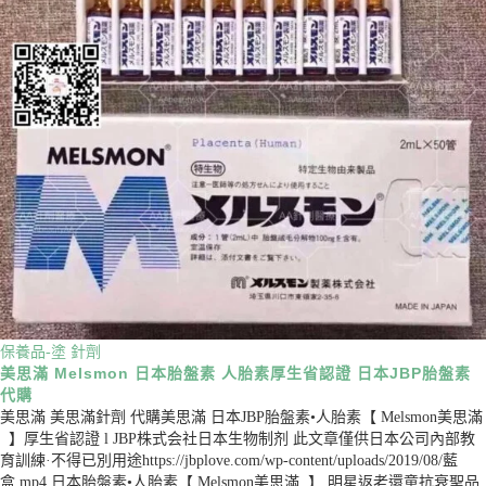
保養品-塗
針劑
美思滿 Melsmon 日本胎盤素 人胎素厚生省認證 日本JBP胎盤素
代購
美思滿 美思滿針劑 代購美思滿 日本JBP胎盤素•人胎素【 Melsmon美思滿
】厚生省認證 l JBP株式会社日本生物制剂 此文章僅供日本公司內部教
育訓練·不得已別用途https://jbplove.com/wp-content/uploads/2019/08/藍
盒.mp4 日本胎盤素•人胎素【 Melsmon美思滿 】 明星返老還童抗衰聖品