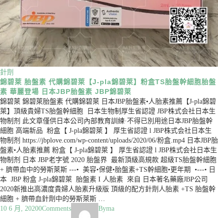
針劑
​錦碧萊 胎盤素 代購錦碧萊【J-pla錦碧萊】粉盒TS胎盤幹細胞胎盤
素 華麗登場 日本JBP胎盤素 JBP錦碧萊
​錦碧萊 錦碧萊胎盤素 代購錦碧萊 日本JBP胎盤素•人胎素推薦【J-pla錦碧
萊】頂級貴婦TS胎盤幹細胞 日本生物制厚生省認證 JBP株式会社日本生
物制剂 此文章僅供日本公司內部教育訓練·不得已別用途日本JBP胎盤幹
細胞 高端新品 粉盒【 J-pla錦碧萊 】 厚生省認證 l JBP株式会社日本生
物制剂 https://jbplove.com/wp-content/uploads/2020/06/粉盒.mp4 日本JBP胎
盤素•人胎素推薦 粉盒【 J-pla錦碧萊 】 厚生省認證 l JBP株式会社日本生
物制剂 日本 JBP老字號 2020 胎盤界 最新頂級高規款 超級TS胎盤幹細胞
+ 臍帶血中的勞斯萊斯 ---• 美容•保健•胎盤素+TS幹細胞•更年期 •---• 日
本 JBP 粉盒 J-pla錦碧萊 胎盤素 I 人胎素 來自 日本著名藥廠JBP公司
2020新推出高濃度貴婦人胎素升級版 頂級的配方針劑人胎素 +TS 胎盤幹
細胞 + 臍帶血針劑中的勞斯萊斯 …
10 6 月, 2020
0
Comments
By
ma