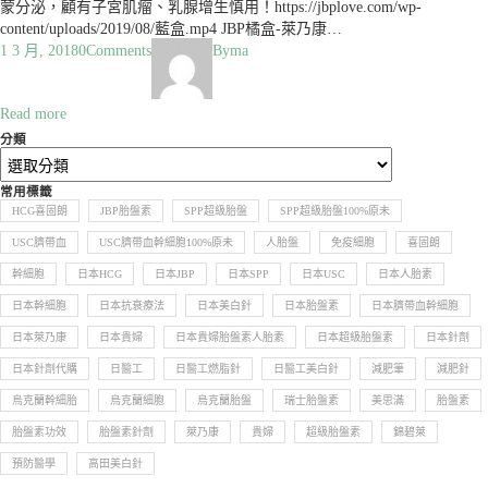
蒙分泌，顧有子宮肌瘤、乳腺增生慎用！https://jbplove.com/wp-
content/uploads/2019/08/藍盒.mp4 JBP橘盒-萊乃康…
1 3 月, 2018
0
Comments
By
ma
Read more
分類
常用標籤
HCG喜固朗
JBP胎盤素
SPP超級胎盤
SPP超級胎盤100%原未
USC臍帶血
USC臍帶血幹細胞100%原未
人胎盤
免疫細胞
喜固朗
幹細胞
日本HCG
日本JBP
日本SPP
日本USC
日本人胎素
日本幹細胞
日本抗衰療法
日本美白針
日本胎盤素
日本臍帶血幹細胞
日本萊乃康
日本貴婦
日本貴婦胎盤素人胎素
日本超級胎盤素
日本針劑
日本針劑代購
日醫工
日醫工燃脂針
日醫工美白針
減肥筆
減肥針
烏克蘭幹細胎
烏克蘭細胞
烏克蘭胎盤
瑞士胎盤素
美思滿
胎盤素
胎盤素功效
胎盤素針劑
萊乃康
貴婦
超級胎盤素
錦碧萊
預防醫學
高田美白針