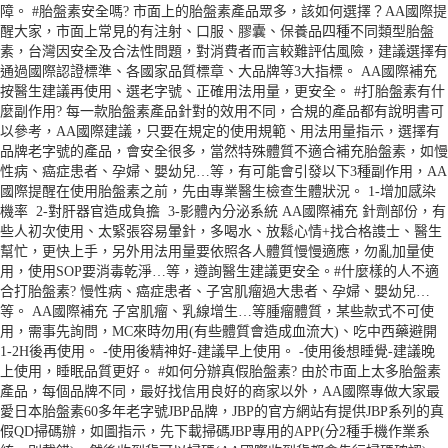
障。 #胎盤素安全嗎? 市面上的胎盤素產品眾多，該如何選擇？AA國際提
醒大家，市面上常見的有注射、口服、膠囊、保養品四種不同類型胎盤
素，台灣因安全及合法性問題，對消費者而言較難評估風險，建議選擇有
通過國際認證標準、各國家品質標章、大品牌等3大指標。 AA國際補充
按醫生建議再使用、選老字號、正確用法用量，更安全。 #打胎盤素有什
麼副作用? 每一款胎盤素產品針對的效用不同，合規的產品都有說明書可
以參考，AA國際建議，只要在規定的使用規範、用法用量指示，選擇有
品牌老字號的產品，會安全很多，當然特殊體質不適合補充胎盤素，如慢
性病、癌症患者、孕婦、嬰幼兒…等，有可能會引發以下3種副作用，AA
國際提醒在使用胎盤素之前，先由專業醫生檢查生體狀況。 1-增加感染
機率 2-對肝器官造成負擔 3-影體內分泌系統 AA國際補充 針劑部份，有
些人初次使用、太緊張容易暈針，多喝水、放鬆心情+找合格謢士、醫生
幫忙，更快上手，另外用法用量要依照各人體質慢慢適應，勿亂加量使
用，使用SOP要消毒乾淨…等，遵詢醫生建議更安全。#什麼樣的人不適
合打胎盤素? 慢性病、癌症患者、子宮肌瘤過大患者、孕婦、嬰幼兒…
等。 AA國際補充 子宮肌瘤、乳線增生…等腫瘤體質，某些款式不可使
用，需事先詢問，MC來時勿用(有些體質會造成血流大)、吃中西藥避開
1-2H後再使用。 -使用後精神好-建議早上使用。 -使用後想睡覺-建議晚
上使用，睡眠品質更好。 #如何分辦真假胎盤素? 由於市面上太多胎盤素
產品，每個品牌不同，最好找信用良好的商家以外，AA國際專做大家最
愛日本胎盤素60多年老字號JBP品牌，JBP的官方網站有提供JBP系列的真
假QD掃碼辦，如圖指示，先下載掃碼JBP專用的APP(分2種手機作業系