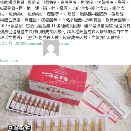
核酸構成物質--尿嘧啶、腺嘌呤、鳥嘌嘌呤、尿嘌呤、次黃嘌呤、鳥等。
6.礦物質--鈣、鈉、鉀、磷、鋅、鐵等。 7.維他命--維他命B1、維他命
B2、維他命C、維他命E、煙酸等。 8.脂質、脂肪酸--膽固醇、磷脂酸、
磷脂乙醇胺、月桂酸、棕櫚酸等。 9.粘多糖體--透明質酸、軟骨素酸等。
10.SA氨基酸--超活化氨基酸 11.各種成長因數--雖然是微量物質,但是具有
強烈促進身體生長作用的成長因數(引起各種細胞成長及增殖的蛋白性生
理活性物質)，包括神經成長因數、皮膚成長因數、血管強化因數等。…
13 8 月, 2019
0
Comments
By
ma
Read more