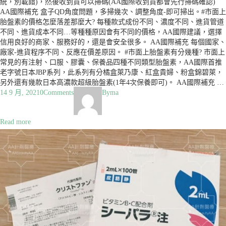
統，別載錯)，然後收到貨可以掃碼(AA國際收到貨都會先行掃碼確認)
AA國際補充 盒子QD角度問題，多掃幾次、調整角度-即可掃出。#市面上
胎盤素的價格怎麼落差那麼大? 每種款式成份不同、濃度不同、進貨管道
不同、進貨成本不同…等種種原因會有不同的價格，AA國際建議，選擇
信用良好的商家、服務好的，還是會安全很多。 AA國際補充 每個國家、
廠家-進貨程序不同、反應在價差原因。 #市面上胎盤素有分幾種? 市面上
常見的有注射、口服、膠囊、保養品四種不同類型胎盤素，AA國際首推
老字號日本JBP系列，此系列有分橘盒萊乃康、紅盒貴婦、粉盒錦碧萊，
另外還有幾款日本高濃款超級胎盤素(1年4次保養即可)。 AA國際補充 …
14 9 月, 2021
0
Comments
By
ma
Read more