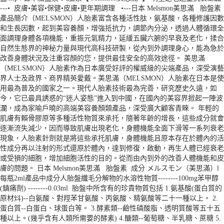
---• 皮膚•美容•保健•皮膚•更年期調理 •---日本 Melsmon美思滿 胎盤素
產品簡介（MELSMON）人胎素富含各種活性肽，氨基酸，各種修護因數
和生長因數，起到美容養顏，增強抵抗力，調節內分泌，透過人體循環全
面調理身體各項機能，重振元氣精力，延緩五臟六腑的早衰及老化，揉合
自然生態界的神秘力量與現代高科技研製，從內到外調理身心，能為急於
改善身體狀況及注重容顏的您，提供最佳安全的高效途徑。 美思滿
（MELSMON）人胎素作為日本廣受好評的權威級的尖端產品，深受演藝
界人士及政界、商界精英愛戴。美思滿（MELSMON）人胎素在日本是使
用最為普及的國家之一。現代人胎素技術最為完善，研究歷史久遠，如
今，它已最具誘惑的“迷人姿態”進入到中國，在國內的美容界掀起一陣波
瀾，成為家喻戶曉的高端美容養顏類產品，深受廣大顧客青睞。 年輕的
肌膚有賴骨膠原等多種活性物質來承托，隨著年齡的增長，這些成分就會
逐漸流失減少，因而導致肌膚出現老化，身體機能全面下滑等一系列衰老
現象，人胎素針劑就是將這些承托肌膚，身體機能且原本存在於體內的活
性成分再以注射的形式還原於體內，達到修復，啟動，再生人體已經衰老
或受損的細胞，增加細胞活性的目的。從而由內到外的改善人體機能和皮
膚的問題。 日本 Melsmon美思滿 胎盤素 成分 メルスモン（美思滿）l
每瓶2ml產品中成分人胎盤纖毛分解物的水溶性物質--------100mg苯甲醇
(鎮痛劑) --------0.03ml 胎盤中所含有的珍貴物質包括 1.氨基酸(蛋白質的
原材炓)--白氨酸、對羥苯甘氨酸、丙氨酸、精氨酸等二十一種以上。 2.
蛋白質--白蛋白、球蛋白等。 3.酵素類--鹼性磷酸脂、透明質酸等五十五
種以上。(幾乎含有人類所需要的酵素) 4.醣類--葡萄糖、半乳糖、蔗糖 5.