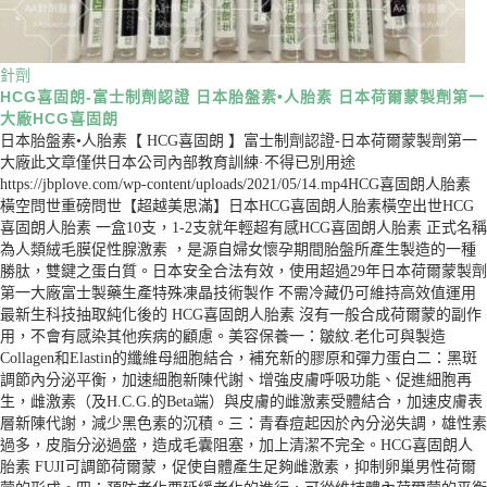
針劑
HCG喜固朗-富士制劑認證 日本胎盤素•人胎素 日本荷爾蒙製劑第一
大廠HCG喜固朗
日本胎盤素•人胎素【 HCG喜固朗 】富士制劑認證-日本荷爾蒙製劑第一
大廠此文章僅供日本公司內部教育訓練·不得已別用途
https://jbplove.com/wp-content/uploads/2021/05/14.mp4HCG喜固朗人胎素
橫空問世重磅問世【超越美思滿】日本HCG喜固朗人胎素橫空出世HCG
喜固朗人胎素 一盒10支，1-2支就年輕超有感HCG喜固朗人胎素 正式名稱
為人類絨毛膜促性腺激素 ，是源自婦女懷孕期間胎盤所產生製造的一種
勝肽，雙鍵之蛋白質。日本安全合法有效，使用超過29年日本荷爾蒙製劑
第一大廠富士製藥生產特殊凍晶技術製作 不需冷藏仍可維持高效值運用
最新生科技抽取純化後的 HCG喜固朗人胎素 沒有一般合成荷爾蒙的副作
用，不會有感染其他疾病的顧慮。美容保養一：皺紋.老化可與製造
Collagen和Elastin的纖維母細胞結合，補充新的膠原和彈力蛋白二：黑斑
調節內分泌平衡，加速細胞新陳代謝、增強皮膚呼吸功能、促進細胞再
生，雌激素（及H.C.G.的Beta端）與皮膚的雌激素受體結合，加速皮膚表
層新陳代謝，減少黑色素的沉積。三：青春痘起因於內分泌失調，雄性素
過多，皮脂分泌過盛，造成毛囊阻塞，加上清潔不完全。HCG喜固朗人
胎素 FUJI可調節荷爾蒙，促使自體產生足夠雌激素，抑制卵巢男性荷爾