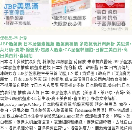
保養品-塗
針劑
JBP胎盤素 日本胎盤素推薦 胎盤素種類 多款抗衰針劑解析 美思滿•
萊乃康•貴婦•錦碧萊•超級人胎素•CG胎盤幹細胞•日醫工美白針•高
田美白針•喜固朗
日本瑞士多款抗衰針劑 幹細胞 超級胎盤 荷爾蒙 未來抗衰醫療 JBP胎盤素
日本胎盤素推薦 胎盤素種類 日本針劑分析 瑞士幹細胞 日本 自古流傳的
凍齡妙方-JBP胎盤素逆生長保養 明星 l 名媛 l 貴婦圈 l 政商界 l 頂流魔男
魔女 …日本 JBP胎盤素 瑞士幹細胞 此文章僅供日本公司內部教育訓練·
不得用做它用途 ❣️日本ＡＡ國際 專業補充多款 日本胎盤素I美白針I日本
抗衰針劑 推薦 超人氣 日本JBP胎盤素人胎素【美思滿 • 萊乃康 •貴婦• 錦
碧萊•超級胎盤素•CG新生液•高田美白針•喜固朗 】多款文章解析:
https://wp.me/pcWMss-y 日本胎盤素推薦/胎盤素種類 藍盒-美思滿 備孕、
美白、好眠必備 日本胎盤素•人胎素推薦【Melsmon美思滿】厚生省認證 l
JBP株式会社日本生物制剂美思滿Melsmon藍盒 保護養護子宮、卵巢、美
白養顏、促進末梢血液循環，賦活細胞和組織、促進皮膚呼吸、去除自由
基、增進胞細分裂、自律神經正常化、增強免疫力、無激素但會刺激荷爾