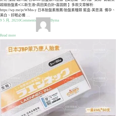
超級胎盤素•CG新生液•高田美白針•喜固朗 】多款文章解析:
https://wp.me/pcWMss-y 日本胎盤素推薦/胎盤素種類 藍盒-美思滿 備孕、
美白、好眠必備 …
9 5 月, 2021
0
Comments
By
ma
Read more