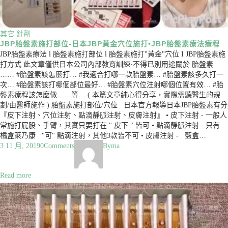
其它
針劑
JBP胎盤素施打部位-日本JBP黃金穴位施打•JBP胎盤素療法療程
JBP胎盤素療法 l 胎盤素施打部位 l 胎盤素施打"黃金"穴位 I JBP胎盤素施
打方式 此文章僅供日本公司內部教育訓練·不得已別用途關於 胎盤素
…… #胎盤素該怎麼打… #我適合打哪一款胎盤素… #胎盤素該多久打一
次… #胎盤素該打哪個部位最好… #胎盤素穴位注射哪個位置有效… #胎
盤素療程該怎麼做……等… ( 本篇文章純心得分享，實際需聽醫生的規
劃/由醫師施作 ) 胎盤素施打部位/穴位 日本官方報導日本JBP胎盤素有分
『皮下注射、穴位注射、點滴靜脈注射、皮膚注射』 • 皮下注射 - 一般人
常施打屁股、手臂，其實只要打在 " 皮下 " 皆可 • 點滴靜脈注射 - 只有
橘盒萊乃康 "可" 點滴注射，其他3款皆不可 • 皮膚注射 - 藍盒…
3 11 月, 2019
0
Comments
By
ma
Read more