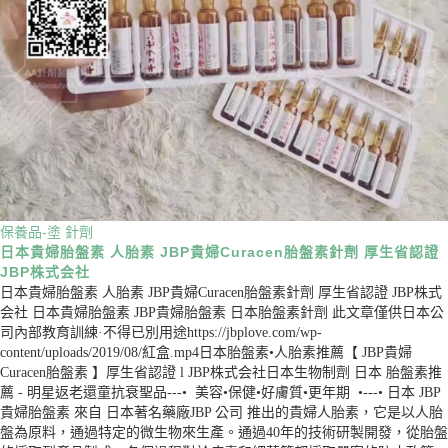
保養品-塗
針劑
日本貴婦胎盤素 人胎素 JBP貴婦Curacen胎盤素針劑 厚生省認證
JBP株式会社
日本貴婦胎盤素 人胎素 JBP貴婦Curacen胎盤素針劑 厚生省認證 JBP株式
会社 日本貴婦胎盤素 JBP貴婦胎盤素 日本胎盤素針劑 此文章僅供日本公
司內部教育訓練·不得已別用途https://jbplove.com/wp-
content/uploads/2019/08/紅盒.mp4日本胎盤素•人胎素推薦【 JBP貴婦
Curacen胎盤素 】厚生省認證 l JBP株式会社日本生物制劑 日本 胎盤素推
薦 - 明星返老還童抗衰聖品---• 美容•保健•好膚質•更年期 •---• 日本 JBP
貴婦胎盤素 來自 日本著名藥廠JBP 公司 推出的貴婦人胎素，它是以人胎
盤為原料，通過特定的微生物來生產。通過40年的技術研製開發，從胎盤