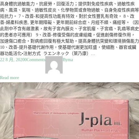
高身體抗過敏能力，抗疲勞，回復活力；提供對免疫性疾病、過敏性疾
病、風濕、氣喘、過敏性皮炎、化學物質或食物過敏、自身免疫性疾病等
抵抗力。 7、改善-和提高性功能有特效，對於女性豐乳有奇效， 8、改
善-婦產科疾患, 更年期障礙、更年期前綜合症、月經不順、痛經等。（因
此劑中不含有雌激素，故有子宮內膜炎、子宮肌瘤、子宮癌、乳癌等病史
的患者亦可應用） 9、改善-修復受傷的皮膚組織，促進創傷修復作用，
加速傷口癒合，對病癒回復有極大幫助，提高身體抗突變和環境損傷能力
10、改善-提升基礎代謝作用，使基礎代謝更加旺盛，使細胞、器官或臟
器功能活化•注射方式 ラエンネック（萊乃康）…
22 8 月, 2020
0
Comments
By
ma
Read more