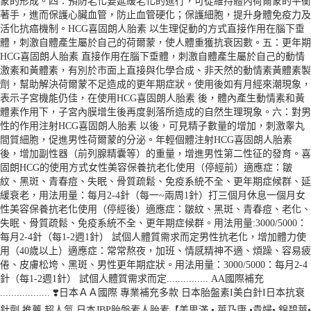
蒙的形成。四：預防老化要延緩老化的進行，可從維持體內荷爾蒙的平衡
著手，進而保護心臟血管，防止血管硬化；保護細胞，提升身體免疫力及
活化抗癌機制。HCG喜固朗人胎素 以生理促動的方式直接作用在腦下垂
體，刺激自體產生屬於自己的荷爾蒙，使人體重獲抗衰因數。五：更年期
HCG喜固朗人胎素 直接作用在腦下垂體，刺激自體產生屬於自己的動情
激素和黃體素，有別於市面上直接與化學合成、非天然的動情素黃體素製
劑，幫助解決荷爾蒙不足造成的更年期症狀。使用後如有月經來潮現象，
表示子宮機能仍佳，在使用HCG喜固朗人胎素 後，體內產生動情素和黃
體素作用下，子宮內膜增生後再度剝落所造成的自然生理現象。六：對男
性的作用注射HCG喜固朗人胎素 以後，可見精子數量的增加，刺激睾丸
間質細胞，促進男性荷爾蒙的分泌。年輕個體注射HCG喜固朗人胎素
後，增加副性器（前列腺精囊等）的重量，增進男性第二性征的發育。喜
固朗HCG的使用方式女性美容保養抗老化使用（停經前）適應症：皺
紋、黑斑、青春痘、失眠、骨質疏鬆、免疫系統不全、更年期症候群、延
緩衰老，用法用量：每月2-4針（每一~兩周1針）打三個月休息一個月女
性美容保養抗老化使用（停經後）適應症：皺紋、黑斑、青春痘、老化、
失眠、骨質疏鬆、免疫系統不全、更年期症候群。用法用量:3000/5000：
每月2-4針（每1-2週1針） 試個人體質需求而定男性抗老化，增加體力使
用（40歲以上）適應症：常常熬夜，加班、情感精神不適、煩躁、容易疲
倦、皮膚松垮、黑斑、男性更年期症狀。用法用量：3000/5000：每月2-4
針（每1-2週1針） 試個人體質需求而定............... AA國際補充
.................. ❣️日本ＡＡ國際 專業補充多款 日本胎盤素I美白針I日本抗衰
針劑 推薦 超人氣 日本JBP胎盤素人胎素【美思滿 • 萊乃康 •貴婦• 錦碧萊•