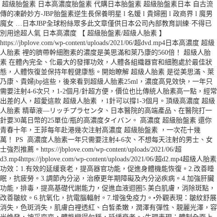
超級胎盤素 日本高濃度胎盤素 代購日本胎盤素 超級胎盤素日本 自古流
傳的凍齡妙方-JBP胎盤素逆生長保養明星 l 名媛 l 貴婦圈 l 政商界 l 魔男
魔女 …日本JBP全球粉絲眾多此文章僅供日本公司內部教育訓練·不得已
別用途超人氣 日本高濃度 【 超級胎盤素/超級人胎素 】
https://jbplove.com/wp-content/uploads/2021/06/超dvd.mp4日本高濃度 超級
人胎素 裡的臍帶幹細胞素的濃度是美思滿和萊乃康的560倍！ ​超級人胎
素 在體內完全、化最大的發揮功效，人體各組織器官和細胞處於最佳狀
態，人體恢復並保持年輕健康態。​開始瞭解 超級人胎素 是從美思滿、萊
乃康、貴婦jbp這些，後來看到超級人胎素25ml，濃度高見效快，一年只
需要注射4-6次只，1-2個月/針超方便，價位也比傳統人胎素高一點，經常
出差的人，超愛這款 超級人胎素 ，1針可以撐1-3個月。頂級高濃度 超級
人胎素 精華液—リッチプラセンタ、日本醫院的高端產品、在醫院打一
針要30萬日幣的25單位/瓶的高濃度タイバン。 高濃度 超級胎盤素 還你
青春十年，王菲每年赴港幾次注射高濃度 超級胎盤素 ，一次花十幾
萬！ PS 高濃度人胎素一年只需要注射4-6次、不想每天注射的男士、女
士強烈推薦。https://jbplove.com/wp-content/uploads/2021/06/超
d3.mp4https://jbplove.com/wp-content/uploads/2021/06/超d2.mp4超級人胎素
功效：1.有效的延緩衰老，提高器官功能，促進身體機能恢復。2.改善睡
眠，抗疲勞。3.調節內分泌，治療更年期障礙及內分泌疾病。4.加強肝臟
功能，排毒，提高基礎代謝能力，促進血液迴圈5.美白肌膚，消除斑點，
改善皺紋。6.抗氧化，抗電腦輻射。7.增強免疫力。•外觀表現：皺紋舒展
消失，色斑消失，肌膚白裡透紅、白皙柔嫩，潤澤有彈性、靚麗光澤，容