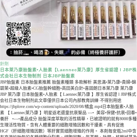
針劑
日本萊乃康胎盤素•人胎素【Laennec萊乃康】厚生省認證 l JBP株
式会社日本生物制剂 日本JBP胎盤素
JBP胎盤素 日本胎盤素推薦 胎盤素種類 多款解析 美思滿•萊乃康•貴婦•錦
碧萊•超級人胎素•CG胎盤幹細胞•高田美白針•喜固朗日本萊乃康 萊乃康
JBP 萊乃康 日本胎盤素•人胎素【 Laennec萊乃康 】厚生省認證 l JBP株式
会社日本生物制剂此文章僅供日本公司內部教育訓練·不得別用途
https://jbplove.com/wp-content/uploads/2020/08/橘盒.mp4日本胎盤素•人胎
素 【 Laennec萊乃康 】明星返老還童抗衰聖品 ---• 美容•保健•抗衰•回春•
養肝 •---•產品成分 胎盤深度萃取的活性精華，已被證明的就有8000多種
生理活性物質，含有人體重要的細胞增殖因數和干擾素，具有促進
HGF（肝細胞增殖因數）等肝實質細胞增殖的作用。 本剤毎安瓶2ml中含