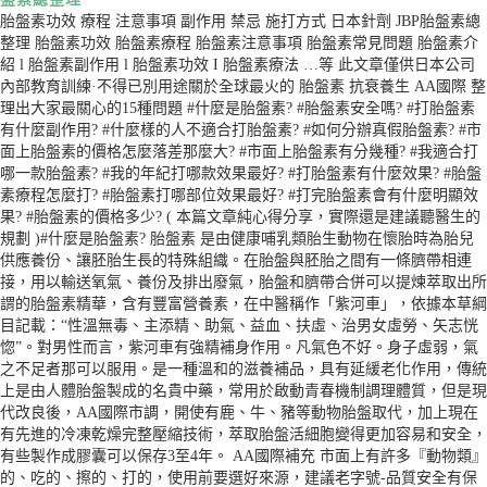
胎盤素功效 療程 注意事項 副作用 禁忌 施打方式 日本針劑 JBP胎盤素總
整理 胎盤素功效 胎盤素療程 胎盤素注意事項 胎盤素常見問題 胎盤素介
紹 l 胎盤素副作用 l 胎盤素功效 I 胎盤素療法 …等 此文章僅供日本公司
內部教育訓練·不得已別用途關於全球最火的 胎盤素 抗衰養生 AA國際 整
理出大家最關心的15種問題 #什麼是胎盤素? #胎盤素安全嗎? #打胎盤素
有什麼副作用? #什麼樣的人不適合打胎盤素? #如何分辦真假胎盤素? #市
面上胎盤素的價格怎麼落差那麼大? #市面上胎盤素有分幾種? #我適合打
哪一款胎盤素? #我的年紀打哪款效果最好? #打胎盤素有什麼效果? #胎盤
素療程怎麼打? #胎盤素打哪部位效果最好? #打完胎盤素會有什麼明顯效
果? #胎盤素的價格多少? ( 本篇文章純心得分享，實際還是建議聽醫生的
規劃 )#什麼是胎盤素? 胎盤素 是由健康哺乳類胎生動物在懷胎時為胎兒
供應養份、讓胚胎生長的特殊組織。在胎盤與胚胎之間有一條臍帶相連
接，用以輸送氧氣、養份及排出廢氣，胎盤和臍帶合併可以提煉萃取出所
謂的胎盤素精華，含有豐富營養素，在中醫稱作「紫河車」，依據本草綱
目記載：“性溫無毒、主添精、助氣、益血、扶虛、治男女虛勞、矢志恍
惚”。對男性而言，紫河車有強精補身作用。凡氣色不好。身子虛弱，氣
之不足者那可以服用。是一種溫和的滋養補品，具有延緩老化作用，傳統
上是由人體胎盤製成的名貴中藥，常用於啟動青春機制調理體質，但是現
代改良後，AA國際市調，開使有鹿、牛、豬等動物胎盤取代，加上現在
有先進的冷凍乾燥完整壓縮技術，萃取胎盤活細胞變得更加容易和安全，
有些製作成膠囊可以保存3至4年。 AA國際補充 市面上有許多『動物類』
的、吃的、擦的、打的，使用前要選好來源，建議老字號-品質安全有保