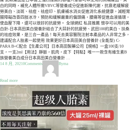
白的同時，補充人體所需VBVC等營養成分促進新陳代謝，抗衰老緩解疲
勞美白、淡斑、祛痘、祛痘印、肌膚補水消炎促進消化系統健康，減輕胃
腸障礙改善四肢冰冷，預防和緩解嚴重的偏頭痛，腰痛等促進血液循環，
使血壓下降，還可以很好的抗疲勞。 全球網紅 私貨推薦 懷孕可以用的美
白針-日本高田美白營養針結合了大蒜針的抗疲勞、武田100的美白、扶桑
的祛痘效果，是三合一產品！每天去美容醫院注射本產品的人非常之多，
建議配合人胎素一起使用 效果更好日本高田美白營養針 (全能型) C-
PARA B+C配合【生產公司】日本高田製藥公司【規格】一盒100支/10
支，一支2ml【用法】靜脈，肌肉，皮下【特點】唯一一款含有維生素B
族營養美白成分日本高田美白營養針 …
14 8 月, 2021
0
Comments
By
ma
Read more