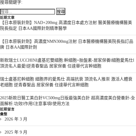
搜尋關鍵字:
近期文章
【日本原裝針劑】NAD+200mg 高濃度日本處方注射 醫美醫療機構醫美
院長指定 日本AA國際針劑精準醫學
【日本原裝針劑】高濃度NMN300mg注射 日本醫療機構醫美院長指訂品
牌 日本AA國際針劑
新款瑞士LUCCHINI盧基尼雙細胞:幹細胞+胎盤素-居家保養l細胞愛馬仕l
頂流名人最愛l逆青春聖品 居家保養 任達華代言幹細胞
瑞士盧基尼幹細胞 細胞界的愛馬仕 高端抗衰 頂流名人推崇 激活人體衰
老細胞 逆青春聖品 居家保養 任達華代言幹細胞
2025新款日醫工美白針VC500mg日版最強美白針 超高濃度美白營養針-全
面解析:功效I作用I注意事項I使用方法
近期留言
彙整
2026 年 3 月
2025 年 9 月