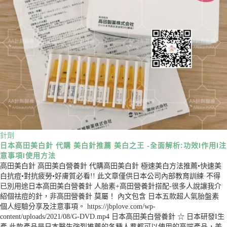
針劑
日本高田美白針 代購 美白針推薦 美白之王 -全面解析:功效I作用I注
意事項I使用方法
高田美白針 高田美白營養針 代購高田美白針 極速美白方法推薦•快速美
白抗痘•對抗疲勞•好膚質必看!! 此文章僅供日本公司內部教育訓練·不得
已別用途日本高田美白營養針 人胎素+高田營養針搭配-很多人說讓我介
紹個祛痘的針，非高田營養針 莫屬！ 內文包含 日本五款超人氣胎盤素
個人經驗分享及注意事項。 https://jbplove.com/wp-
content/uploads/2021/08/G-DVD.mp4 日本高田美白營養針 ☆ 日本研發I生
產 此款產品是日本醫生強烈推薦的各種人羣都可以使用的高端產品，美