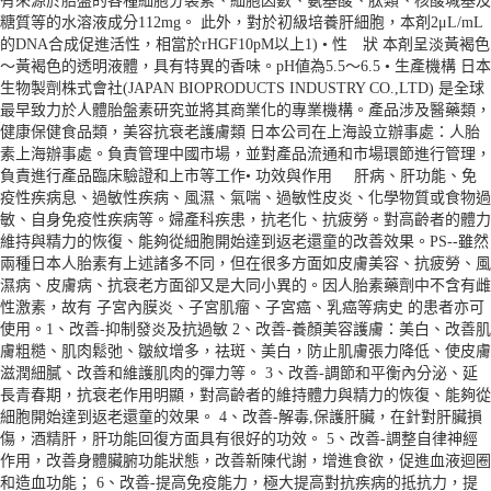
有來源於胎盤的各種細胞分裂素、細胞因數、氨基酸、肽類、核酸堿基及
糖質等的水溶液成分112mg。 此外，對於初級培養肝細胞，本剤2μL/mL
的DNA合成促進活性，相當於rHGF10pM以上1) • 性 狀 本剤呈淡黃褐色
～黃褐色的透明液體，具有特異的香味。pH値為5.5～6.5 • 生產機構 日本
生物製劑株式會社(JAPAN BIOPRODUCTS INDUSTRY CO.,LTD) 是全球
最早致力於人體胎盤素研究並將其商業化的專業機構。產品涉及醫藥類，
健康保健食品類，美容抗衰老護膚類 日本公司在上海設立辦事處：人胎
素上海辦事處。負責管理中國市場，並對產品流通和市場環節進行管理，
負責進行產品臨床驗證和上市等工作• 功效與作用 肝病、肝功能、免
疫性疾病息、過敏性疾病、風濕、氣喘、過敏性皮炎、化學物質或食物過
敏、自身免疫性疾病等。婦產科疾患，抗老化、抗疲勞。對高齡者的體力
維持與精力的恢復、能夠從細胞開始達到返老還童的改善效果。PS--雖然
兩種日本人胎素有上述諸多不同，但在很多方面如皮膚美容、抗疲勞、風
濕病、皮膚病、抗衰老方面卻又是大同小異的。因人胎素藥劑中不含有雌
性激素，故有 子宮內膜炎、子宮肌瘤、子宮癌、乳癌等病史 的患者亦可
使用。1、改善-抑制發炎及抗過敏 2、改善-養顏美容護膚：美白、改善肌
膚粗糙、肌肉鬆弛、皺紋增多，祛斑、美白，防止肌膚張力降低、使皮膚
滋潤細膩、改善和維護肌肉的彈力等。 3、改善-調節和平衡內分泌、延
長青春期，抗衰老作用明顯，對高齡者的維持體力與精力的恢復、能夠從
細胞開始達到返老還童的效果。 4、改善-解毒,保護肝臟，在針對肝臟損
傷，酒精肝，肝功能回復方面具有很好的功效。 5、改善-調整自律神經
作用，改善身體臟腑功能狀態，改善新陳代謝，增進食欲，促進血液迴圈
和造血功能； 6、改善-提高免疫能力，極大提高對抗疾病的抵抗力，提