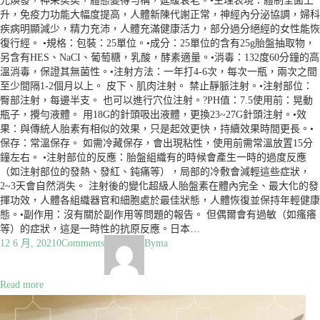
光煥發，神采奕奕，體態變得勻稱，延緩衰老。•生理表現：體制全面上
升，免疫力功能大幅度提高，人體新陳代謝正常，神經內分泌協調，婦科
疾病明顯減少，精力充沛，人體充滿健康活力，部分過分絕經的女性能恢
復行經。 •規格：包裝：25單位。•成分：25單位的含有25g胎盤抽取物，
另含有HES、NaCI、葡萄糖，乳酸，酵素適量。•消毒：132度60分鐘的高
溫消毒，保證其無菌性。•注射方法：一年打4-6次，每次一瓶，兩次之間
至少間隔1-2個月以上。 皮下、肌肉注射。 禁止靜脈注射。•注射部位：
臀部注射，每邊半支。 也可以進行穴位注射。?PH值：7.5使用前：晃動
瓶子，攪勻液體。 用18G的針頭吸出液體，更換23~27G針頭注射。•效
果：與傳統人胎素有相似的效果，只是起效更快，持續效果時間更長。•
保存：常溫保存。 如需冷藏保存，會出現粘性，使用前需常溫放置15分
鐘左右。 •注射部位的反應：胎盤組織有的時候會產生一時的過度反應
（如注射部位的發熱、發紅、鈍痛等），局部的冷敷會減輕這些症狀，
2~3天會自然消失。 注射後的變化超級人胎盤素在體內完全、最大化的發
揮功效，人體各組織器官和細胞處於最佳狀態，人體恢復並保持年輕健康
態。•副作用：沒有關於副作用等問題的報告。 但偶爾會有過敏（如瘙癢
等）的症狀，這是一時性的抗原反應。日本…
12 6 月, 2021
0
Comments
By
ma
Read more