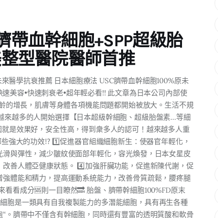
臍帶血幹細胞+SPP超級胎
醫美整型醫院醫師首推
未來醫學抗衰推薦 日本細胞療法 USC臍帶血幹細胞100%原未
•快速美容•快速刺衰老•超年輕必看!! 此文章為日本公司內部使
着年齡的增長，肌膚等身體各項機能問題都開始被放大。生活不規
️越來越多的人開始選擇【日本超級幹細胞、超級胎盤素…等細
因就是效果好，安全性高，得到衆多人的認可！越來越多人重
些強大的功效⁉️ 1️⃣促進器官組織細胞新生：使器官年輕化，
、光滑與彈性，減少皺紋使面部年輕化，容光煥發，日本女星皮
勞，改善人體亞健康狀態。 4️⃣加強肝臟功能，促進新陳代謝，促
⃣增強體能和精力，提高運動系統能力，改善骨質疏鬆，腰疼腿
看看成分🆘則一目瞭然🔜 胎盤、臍帶幹細胞100%FD原末
幹細胞是一類具有自我複製能力的多潛能細胞，具有再生各種
胞“。臍帶中不僅含有幹細胞，同時還有豐富的透明質酸和軟骨