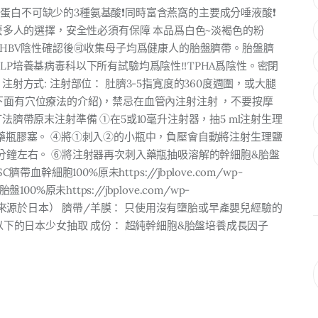
白不可缺少的3種氨基酸❗️同時富含燕窩的主要成分唾液酸❗️
這麼多人的選擇，安全性必須有保障 本品爲白色~淡褐色的粉
、HBV陰性確認後🉑收集母子均爲健康人的胎盤臍帶。胎盤臍
P培養基病毒科以下所有試驗均爲陰性‼️TPHA爲陰性。密閉
射方式: 注射部位： 肚臍3-5指寬度的360度週圍，或大腿
下面有穴位療法的介紹)，禁忌在血管內注射注射 ，不要按摩
法臍帶原末注射準備 ①在5或10毫升注射器，抽5 ml注射生理
毒藥瓶膠塞。 ④將①刺入②的小瓶中，負壓會自動將注射生理鹽
分鐘左右。 ⑥將注射器再次刺入藥瓶抽吸溶解的幹細胞&胎盤
幹細胞100%原未https://jbplove.com/wp-
級胎盤100%原未https://jbplove.com/wp-
 原料: （全部來源於日本） 臍帶/羊膜： 只使用沒有墮胎或早產嬰兒經驗的
以下的日本少女抽取 成份： 超純幹細胞&胎盤培養成長因子