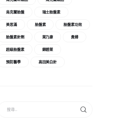
烏克蘭胎盤
瑞士胎盤素
美思滿
胎盤素
胎盤素功效
胎盤素針劑
萊乃康
貴婦
超級胎盤素
錦碧萊
預防醫學
高田美白針
搜
尋
關