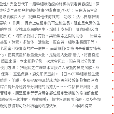
性!! 完全替代了一般幹細胞治療的終極抗衰老美容療法!! 原
有墮胎或早產嬰兒經驗的健康孕婦 齒髓/脂肪： 只由沒有生育
細胞培養成長因子（絕無其他任何雜質） 功效： 活化自身幹細
壽命。 作用： 促進上皮細胞的再生和生長，阻止黑色素的生
酸的生成 促進真皮層的再生，增殖上皮細胞，肌肉細胞及血
胞死亡，增殖頭髮因子育髮。與胎盤素之間的關係： 胎盤素
氨基酸，酵素，多醣体，活性肽，蛋白質，細胞生長因子等，
老還童回復青春的唯一選擇。 而幹細胞CG療法是著重於補充
化，使其質量和數量最大化，是從體内激發 潛力，將自身細
：簡單來說，本來細胞分裂一次就會死亡，現在可以分裂兩
） 使用方法： 把配套之生理鹽水直接注入安瓶内搖晃溶解，然
保存： 室温保存，避免阳光直射。 【日本CG幹細胞新生液
、臍帶、羊膜、脂肪提取物研製成功的黑科技幹細胞免疫治療
，綜合提升身體各部分細胞的治癒力～～～包括神經細胞、肌
血管細胞、腸壁細胞等等身體各部位細胞受損後的修復都會起
合超級胎盤素一起注射，療效顯著)，慢性疾病預防治療，以及各類
可起到積極的治療效果............... AA國際補充