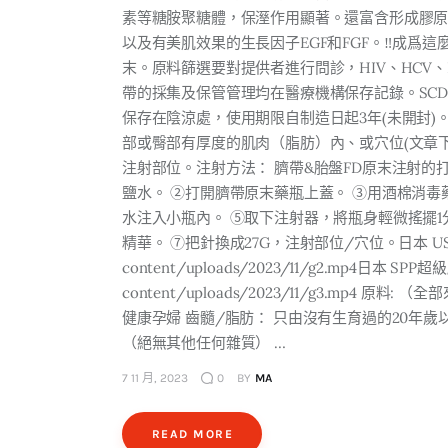
素等糖胺聚糖體，保溼作用顯著️。還富含形成膠原蛋
以及有美肌效果的生長因子EGF和FGF。‼️成爲
末。原料篩選要對提供者進行問診，HIV、HCV
帶的採集及保管管理均在醫療機構保存記錄。SCDL
保存在陰涼處，使用期限自制造日起3年(未開封)。注
部或臀部有厚度的肌肉（脂肪）內、或穴位(文章
注射部位。注射方法： 臍帶&胎盤FD原末注射的打
鹽水。 ②打開臍帶原末藥瓶上蓋。 ③用酒棉消
水注入小瓶內。 ⑤取下注射器，將瓶身輕微搖擺1
精華。 ⑦把針換成27G，注射部位/穴位。日本 USC臍帶血
content/uploads/2023/11/g2.mp4日本 SPP超
content/uploads/2023/11/g3.mp4
健康孕婦 齒髓/脂肪： 只由沒有生育過的20年歲
（絕無其他任何雜質） …
7 11 月, 2023
0
BY
MA
READ MORE