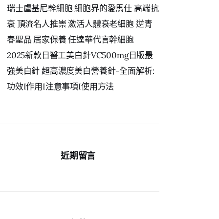
瑞士盧基尼幹細胞 細胞界的愛馬仕 高端抗
衰 頂流名人推崇 激活人體衰老細胞 逆青
春聖品 居家保養 任達華代言幹細胞
2025新款日醫工美白針VC500mg日版最
強美白針 超高濃度美白營養針-全面解析:
功效I作用I注意事項I使用方法
近期留言