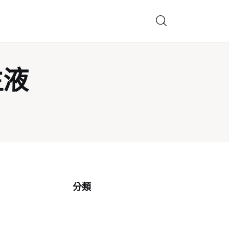
生液
分類
分