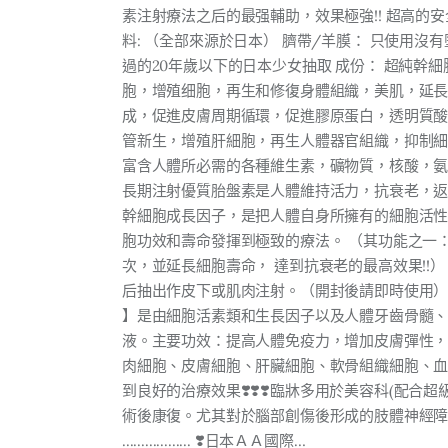
素注射療法之后的最强輔助，效果極強!! 超高的安全
料: （全部來源於日本） 臍帶/羊膜： 只使用沒
過的20年歲以下的日本少女抽取 成份： 超純幹
胞，增殖细胞，再生和修復身體組織，美肌，延長
成，促進皮膚周期循環，促進膠原蛋白，透明質
管新生，增殖肝細胞，再生人體器官組織，抑制細
富含人體所必需的各種維生素，礦物質，核酸，
長期注射優質胎盤素是人體維持活力，抗衰老，返
幹細胞成長因子，是把人體自身所擁有的細胞活性
胞功效和壽命發揮到極致的療法。 （其功能之一
次，並延長細胞壽命， 達到抗衰老的最高效果!!
后抽出作皮下或肌肉注射。（開封後請即時使用） 
】是由細胞活素類和生長因子以及人體牙齒骨髓
液。主要功效：提高人體免疫力，增加皮膚彈性
肉細胞、皮膚細胞、肝臟細胞、軟骨組織細胞、
到良好的治療效果❣️❣️❣️臨牀多用於美容科(配
術後康復。尤其對於腦部創傷後形成的肢體神經障礙的修復都
.................. ❣️日本ＡＡ國際…