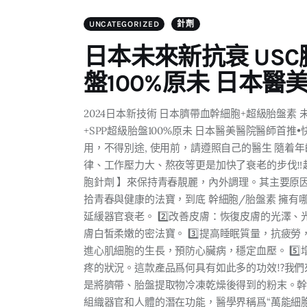
UNCATEGORIZED
針劑
日本未來新抗衰 USC
盤100%原未 日本
2024日本新技術 日本臍帶血幹細胞+超級胎盤素 
+SPP超級胎盤100%原未 日本醫美醫院醫師首推
用，不得別途, 使用前，請遵照自己的醫生 隨
律、工作壓力大、熬夜等更是加快了衰老的步伐‼
胞針劑 】來保持青春靚麗，內外調理。其主要原
拾青春與健康的法寶，到底 幹細胞/胎盤素 擁有哪
延緩器官衰老。 2️⃣改善皮膚：恢復皮膚的光澤
膚白皙柔嫩的️密法寶。 3️⃣提高睡眠質量，抗疲
進心肌細胞的生長，預防心臟病，穩定血壓。 5️
疼的狀況。這款產品爲何具有如此多的功效⁉️我們來
是將臍帶、胎盤提取物冷凍乾燥後得到的粉末。
組織器官和人體的潛在功能，醫學界稱爲“萬能細