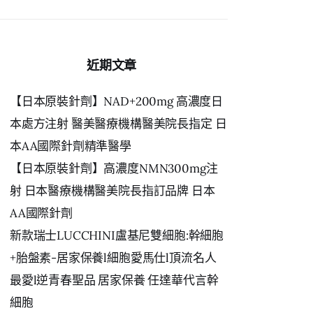
鍵
字:
近期文章
【日本原裝針劑】NAD+200mg 高濃度日
本處方注射 醫美醫療機構醫美院長指定 日
本AA國際針劑精準醫學
【日本原裝針劑】高濃度NMN300mg注
射 日本醫療機構醫美院長指訂品牌 日本
AA國際針劑
新款瑞士LUCCHINI盧基尼雙細胞:幹細胞
+胎盤素-居家保養l細胞愛馬仕l頂流名人
最愛l逆青春聖品 居家保養 任達華代言幹
細胞