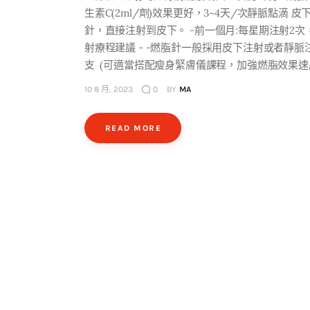
生素C(2ml/劑)效果更好，3~4天/次靜脈點滴 
針，直接注射到皮下。 -前一個月:每星期注射2次，
射療程建議 - -燃脂針一般採用皮下注射或者靜脈注射
支 (可適當搭配瘦身緊膚儀課程，加強燃脂效果速
10 8 月, 2023
0
BY
MA
READ MORE