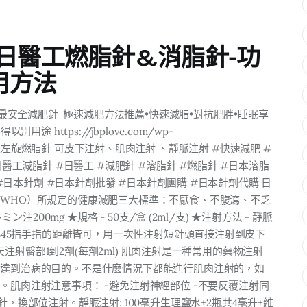
日醫工燃脂針&消脂針-功
用方法
本最安全減肥針 極速減肥方法推薦•快速減脂•對抗肥胖•睡眠享
 https://jbplove.com/wp-
mp4 日醫工左旋燃脂針 可皮下注射、肌肉注射 、靜脈注射 #快速減肥 #
醫工減脂針 #日醫工 #減肥針 #溶脂針 #燃脂針 #日本溶脂
 #日本針劑 #日本針劑批發 #日本針劑團購 #日本針劑代購 日
WHO）所規定的健康減肥三大標準：不厭食、不腹瀉、不乏
注200mg ★規格 - 50支/盒 (2ml/支) ★注射方法 - 靜脈
2345指手指的距離皆可，用一次性注射短針頭直接注射到皮下
天注射臀部1到2劑(每劑2ml) 肌肉注射是一種常用的藥物注射
，達到治病的目的。不是什麼情況下都能進行肌肉注射的，如
肌肉注射注意事項： -避免注射神經部位 -不要反覆注射同
，換部位注射。靜脤注射: 100毫升生理鹽水+2瓶共4毫升+維