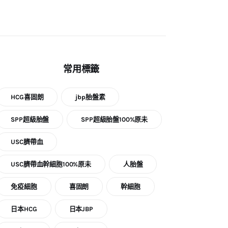
類
常用標籤
HCG喜固朗
jbp胎盤素
SPP超級胎盤
SPP超級胎盤100%原未
USC臍帶血
USC臍帶血幹細胞100%原未
人胎盤
免疫細胞
喜固朗
幹細胞
日本HCG
日本JBP