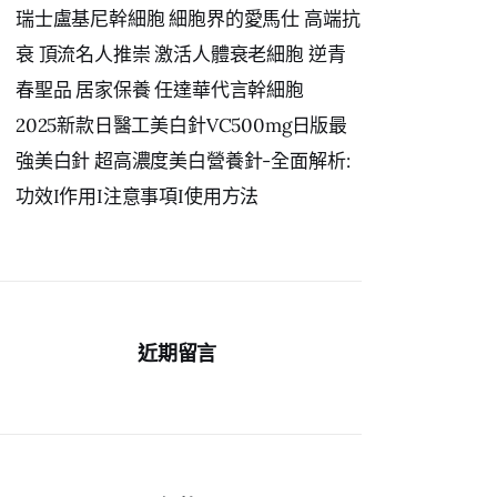
瑞士盧基尼幹細胞 細胞界的愛馬仕 高端抗
衰 頂流名人推崇 激活人體衰老細胞 逆青
春聖品 居家保養 任達華代言幹細胞
2025新款日醫工美白針VC500mg日版最
強美白針 超高濃度美白營養針-全面解析:
功效I作用I注意事項I使用方法
近期留言