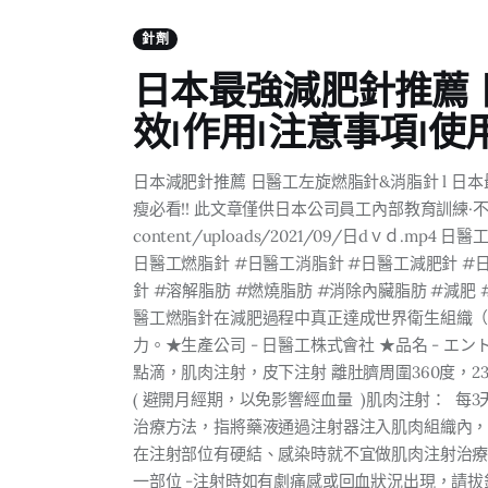
針劑
日本最強減肥針推薦 
效I作用I注意事項I使
日本減肥針推薦 日醫工左旋燃脂針&消脂針 l 日
瘦必看!! 此文章僅供日本公司員工內部教育訓練·不得以別用途
content/uploads/2021/09/日dｖｄ.
日醫工燃脂針 #日醫工消脂針 #日醫工減肥針 #日
針 #溶解脂肪 #燃燒脂肪 #消除內臟脂肪 #減肥
醫工燃脂針在減肥過程中真正達成世界衛生組織（
力。★生產公司 - 日醫工株式會社 ★品名 - エントミン
點滴，肌肉注射，皮下注射 離肚臍周圍360度，
( 避開月經期，以免影響經血量 )肌肉注射： 每3
治療方法，指將藥液通過注射器注入肌肉組織內
在注射部位有硬結、感染時就不宜做肌肉注射治療。
一部位 -注射時如有劇痛感或回血狀況出現，請拔針