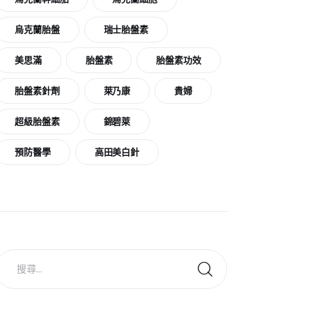
烏克蘭胎盤
瑞士胎盤素
美思滿
胎盤素
胎盤素功效
胎盤素針劑
萊乃康
貴婦
超級胎盤素
錦碧萊
預防醫學
高田美白針
搜
尋
關