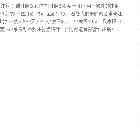
皮下注射： 離肚臍5cm位置(肚臍360度皆可)，用一次性的注射
1次2劑 -1個月後:也可1星期打1次，看各人對肥胖的要求★注
，2隻/次+3天/次 -小療程15支，中療程30支，長療程50
度) -睡前最好不要注射燃脂針，否則可能會影響到睡眠。…