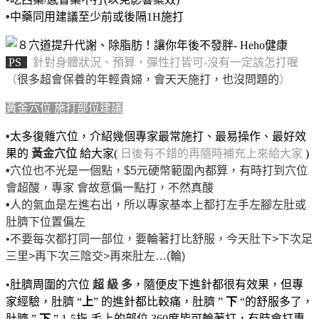
•
中藥同用建議至少前或後隔1H施打
PS
針對身體狀況、預算，彈性打皆可-沒有一定該怎打喔
（
很多超會保養的年輕貴婦，會天天施打，也沒問題的
）
黃金穴位 施打部位建議
•
太多復雜穴位，介紹幾個專家最常施打、最易操作、最好效
果的
黃金穴位
給大家(
日後有不錯的再隨時補充上來給大家
)
•
穴位也不光是一個點，$5元硬幣範圍內都算，有時打到穴位
會超酸，專家
會故意偏一點打，不然真酸
•
人的氣血是左進右出，所以專家基本上都打左手左腳左肚或
肚臍下位置偏左
•不要每次都打同一部位，要輪著打比舒服，今天肚下>下次足
三里>再下次三陰交>再來肚左…(輪)
•
肚臍周圍的穴位
超 級 多
，隨便皮下進針都很有效果，但專
家經驗，肚臍 “
上
” 的進針都比較痛，肚臍 ”
下
“的舒服多了，
肚臍 ”
下
” 1-5指-毛上的部位 360度皆可輪著打，有時會打專