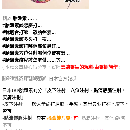
關於
胎盤素 …
…
#胎盤素該怎麼打…
#我適合打哪一款胎盤素…
#胎盤素該多久打一次…
#胎盤素該打哪個部位最好…
#胎盤素穴位注射哪個位置有效…
#胎盤素療程該怎麼做……等…
( 本篇文章純心得分享，實際
需聽醫生的規劃/由醫師施作
)
胎盤素施打部位/穴位
日本官方報導
日本JBP胎盤素有分『
皮下注射
、
穴位注射
、
點滴靜脈注射、
皮膚注射
』
•
皮下注射
– 一般人常施打屁股、手臂，其實只要打在 ”
皮下
”
皆可
•
點滴靜脈注射
–
只有
橘盒萊乃康
“可”
點滴注射，其他3款皆
不可