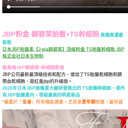
JBP粉盒-錦碧萊胎盤+TS幹細胞
高端高濃最
新
款
日本JBP胎盤素【J-pla錦碧萊】頂級粉盒 TS胎盤幹細胞 JBP
株式会社日本生物制
最高端JBP錦碧萊+幹細胞粉盒
JBP公司最新最頂級技術和配方、增加了TS胎盤乾細胞和臍
帶血乾細胞、是紅盒jbp的升級版。
2020年日本JBP胎盤素大廠研發推出的 TS胎盤幹細胞，是所
有JBP胎盤素內，等級最高的明星新品
*偏重於『
全身
』所有機能調養，尤其是
更年期
保健，最有感