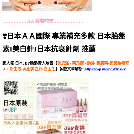
…………… AA國際補充 ………………
❣️日本ＡＡ國際 專業補充多款 日本胎盤
素I美白針I日本抗衰針劑 推薦
超人氣 日本JBP胎盤素人胎素【
美思滿 • 萊乃康 •貴婦• 錦碧萊•超級胎盤素
•CG新生液•高田美白針•喜固朗
】多
款文章解析:
https://wp.me/pcWMss-y