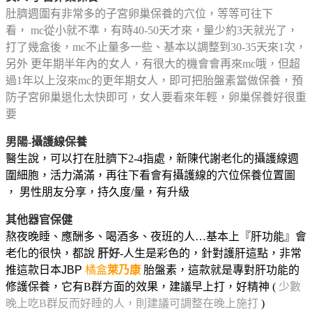
肚臍週圍有非常多的子宮卵巢保養的穴位，等等可往下
看，
mc從小就不準，有時40-50天才來，量少約3天就光了，
打了幾盒後，mc不止量多一些、基本以調整到30-35天來1次，
另外 更年期半年內的女人，有很大的機會會再來mc哦，但超
過1年以上沒來mc的更年期女人，即可把胎盤素當做保養，預
防子宮卵巢退化太快即可，女人要看來年輕，卵巢保養好很重
要
男陽-攝護線保養
醫生說，可以打在肚臍下2-4指處，新陳代謝老化的攝護線週
圍細胞，活力滿滿，再往下看會有攝護線的穴位保養位置圖
， 男性朋友分享，持久度/量，有升級
其他器官保健
熬夜晚睡、應酬多、喝酒多、夜班的人…基本上『肝功能』會
老化的很快，都說
肝好
-人生是彩色的，針對護肝這點，非常
推這款
日本JBP
橘盒
萊乃康
胎盤素
，這款就是專對肝功能的
修護保養，它有B群方面的效果，建議早上打，好精神 (
少數
晚上吃B群反而好睡的人，則建議可調整在晚上施打
)