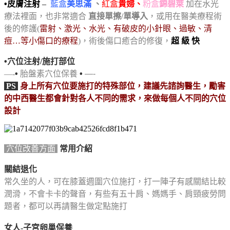
•
皮膚注射
–
藍盒
美思滿
、
紅盒
貴婦、
粉盒
錦碧萊
加在水光
療法裡面，也非常適合
直接單擦/單導入
，或用在醫美療程術
後的修護(
雷射、激光、水光、有破皮的小針眼、過敏、清
痘…等小傷口的療程
)，術後傷口
癒合的修復，
超 級 快
•
穴位注射/施打部位
—-
•
胎盤素穴位保養
•
—-
PS
身上所有穴位要施打的特殊部位，建議先諮詢醫生，勵害
的中西醫生都會針對各人不同的需求，來做每個人不同的穴位
設計
穴位改善方面
常用介紹
關結退化
常久坐的人，可在膝蓋週圍穴位施打，打一陣子有感關結比較
潤滑，不會卡卡的聲音，有些有五十肩、媽媽手、肩頸疲勞問
題者，都可以再請醫生做定點施打
女人-子宮卵巢保養