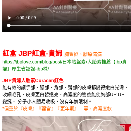
紅盒 JBP紅盒-貴婦
胸豐挺、膠原滿滿
https://jbplove.com/blog/post/日本胎盤素•人胎素推薦【jbp貴
婦】厚生省認證-jbp株/
JBP貴婦人胎素Curacen紅色
能有效的讓手部、腳部、背部、臀部的皮膚都變得嫩白光滑、
收細毛孔、皮膚更白皙透亮、高濃度的營養能使胸部UP UP
變挺、 分子小人體易收吸，沒有年齡限制。
*偏重於『皮膚』『器官』『更年期』…等，高濃度款