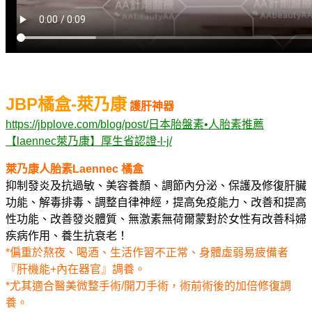
JBP橘盒-萊乃康
護肝神器
https://jbplove.com/blog/post/日本胎盤素•人胎素推薦
【laennec萊乃康】厚生省認證-l-j/
萊乃康人胎素Laennec 橘盒
抑制發炎及抗過敏、美容養顏、調節內分泌、保護及修復肝臟
功能、解毒排毒、調整自律神經，提高免疫能力、改善和提高
性功能、改善發炎體質、無激素無荷爾蒙對於女性有改善科婦
疾病作用、養生抗衰老！
*偏重於熬夜、喝酒、生活作習不正常、身體虛弱易疲備者
『肝機能+內在器官』調養。
*尤其適合醫美微整手術/開刀手術，術前術後的加倍修復調
養。