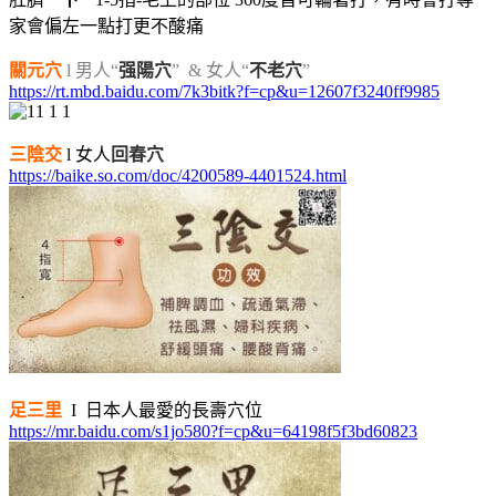
家會偏左一點打更不酸痛
關元穴
l
男人“
强陽穴
” & 女人“
不老穴
”
https://rt.mbd.baidu.com/7k3bitk?f=cp&u=12607f3240ff9985
三陰交
l 女人
回春穴
https://baike.so.com/doc/4200589-4401524.html
足三里
I 日本人最愛的長壽穴位
https://mr.baidu.com/s1jo580?f=cp&u=64198f5f3bd60823