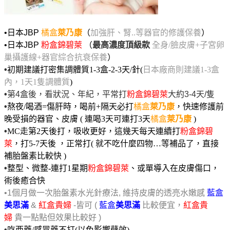
•日本JBP
橘盒
萊乃康
（
加強肝、腎..等器官的修護保養
）
•日本JBP
粉盒錦碧萊
（
最高濃度頂級款
全身/臉皮膚+子宮卵
巢攝護線+器官綜合抗衰保養
）
•
初期建議打密集調體質1-3盒-2-3天/針(
日本廠商則建議1-3盒
內，1天1隻調體質
)
•
第4盒後，看狀況、年紀，平常打
粉盒錦碧萊
大約3-4天/隻
•
熬夜/喝酒=傷肝時，喝前+隔天必打
橘盒
萊乃康
，快速修護前
晚受損的器官、皮膚 ( 連喝3天可連打3天
橘盒
萊乃康
)
•
MC走第2天後打，吸收更好，這幾天每天連續打
粉盒錦碧
萊
，打5-7天後 ，正常打( 就不吃什麼四物…等補品了，直接
補胎盤素比較快 )
•
整型、微整-連打1星期
粉盒錦碧萊
、或單導入在皮膚傷口，
術後癒合快
•1個月做一次胎盤素水光針療法, 維持皮膚的透亮水嫩感
藍盒
美思滿
&
紅盒貴婦
-皆可 (
藍盒
美思滿
比較便宜，
紅盒貴
婦
貴一點點但效果比較好 )
•
吃西藥/感冒藥不打(以免影響蘗效)