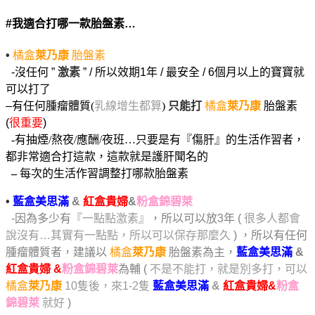
#我適合打哪一款胎盤素…
•
橘盒
萊乃康
胎盤素
-沒任何 ”
激素
” / 所以效期1年 / 最安全 / 6個月以上的寶寶就
可以打了
–
有任何腫瘤體質(
乳線增生都算
)
只能打
橘盒
萊乃康
胎盤素
(
很重要
)
-有抽煙/熬夜/應酬/夜班…只要是有『傷肝』的生活作習者，
都非常適合打這款，這款就是護肝聞名的
–
每次的生活作習調整打哪款胎盤素
•
藍盒美思滿
&
紅盒貴婦
&
粉盒錦碧萊
-因為多少有『
一點點激素
』，所以可以放3年 (
很多人都會
說沒有…其實有一點點，所以可以保存那麼久
) ，所以有任何
腫瘤體質者，建議以
橘盒
萊乃康
胎盤素為主，
藍盒美思滿
&
紅盒貴婦
&
粉盒錦碧萊
為輔 (
不是不能打，就是別多打，可以
橘盒
萊乃康
10隻後，來1-2隻
藍盒美思滿
&
紅盒貴婦&
粉盒
錦碧萊
就好
)