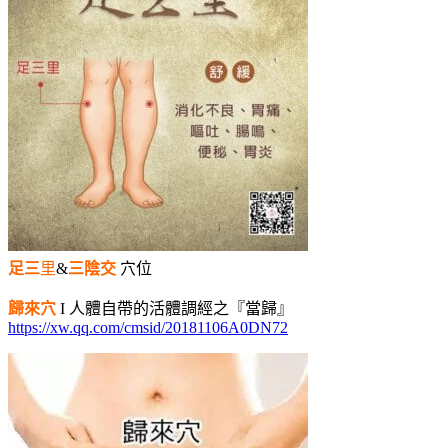
足三
里
&
三陰交
穴位
歸來穴
I 人體自帶的活體調經之『當歸』
https://xw.qq.com/cmsid/20181106A0DN72