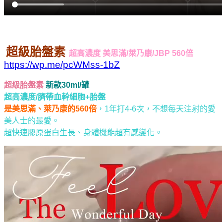
超級胎盤素
超高濃度 美思滿/萊乃康/JBP 560倍
https://wp.me/pcWMss-1bZ
超級胎盤素
新款30ml/罐
超高濃度/臍帶血幹細胞+胎盤
是美思滿、萊乃康的560倍
，
1年打4-6次，不想每天注射的愛
美人士的最愛。
超快速膠原蛋白生長、身體機能超有感變化。