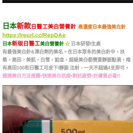
日本
新款
日醫工美白營養針
高濃度日本最強美白針
https://reurl.cc/RepDAe
新版日醫工
日本
美白營養針
☆
日本研發I生產
有最強美白針&漂白劑的美名。在日本眾多的美白針中，扶
桑，高田，美肌，白雪，鉑金，超級美白都需要靜脈點滴，唯
有高田100和日醫工可
皮下/靜脈 注射、一天不超過4支即可。
極速美白方法推薦•快速美白抗痘•對抗疲勞•好膚質必看!!