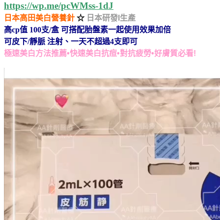
https://wp.me/pcWMss-1dJ
日本高田美白營養針
☆
日本研發I生產
高cp值 100支/盒 可搭配胎盤素一起使用效果加倍
可皮下/靜脈 注射、一天不超過4支即可
極速美白方法推薦•快速美白抗痘•對抗疲勞•好膚質必看!